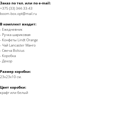
Заказ по тел. или по e-mail:
+375 (33) 344-33-43
boom-box.opt@mail.ru
В комплект входит:
- Ежедневник
- Ручка шариковая
- Конфеты Lindt Orange
- Чай Lancaster Манго
- Свеча Bolsius
- Коробка
- Декор
Размер коробки:
23х23х10 см.
Цвет коробки:
крафт или белый